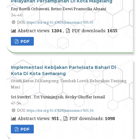
Pelayanan Persampahan Di Kota Magelang
Eny Boedi Orbawati, Retno Dewi Pramodia Ahsani
34-46
DOI:
https://doi.org/10.47828/jianaasian.v7i01.35
Abstract views:
1204
,
PDF downloads:
1635
PDF
Implementasi Kebijakan Pariwisata Bahari Di
Kota Di Kota Semarang
(Studi Kasus Di Kampung Tambak Lorok Kelurahan Tanjung
Mas)
Sri Suwitri , Tri Yuniningsih, Rezky Ghoffar Ismail
47-54
DOI:
https://doi.org/10.47828/jianaasian.v7i01.36
Abstract views:
951
,
PDF downloads:
1098
PDF