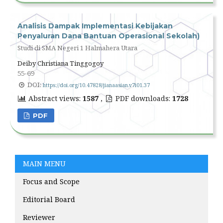
Analisis Dampak Implementasi Kebijakan
Penyaluran Dana Bantuan Operasional Sekolah)
Studi di SMA Negeri 1 Halmahera Utara
Deiby Christiana Tinggogoy
55-69
DOI:
https://doi.org/10.47828/jianaasian.v7i01.37
Abstract views:
1587
,
PDF downloads:
1728
PDF
MAIN MENU
Focus and Scope
Editorial Board
Reviewer