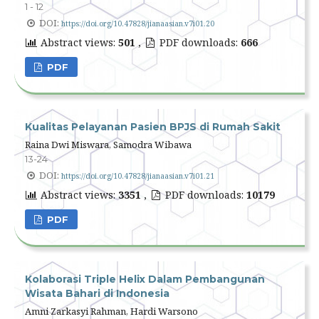
1 - 12
DOI:
https://doi.org/10.47828/jianaasian.v7i01.20
Abstract views:
501
,
PDF downloads:
666
PDF
Kualitas Pelayanan Pasien BPJS di Rumah Sakit
Raina Dwi Miswara, Samodra Wibawa
13-24
DOI:
https://doi.org/10.47828/jianaasian.v7i01.21
Abstract views:
3351
,
PDF downloads:
10179
PDF
Kolaborasi Triple Helix Dalam Pembangunan
Wisata Bahari di Indonesia
Amni Zarkasyi Rahman, Hardi Warsono