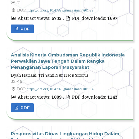
25-31
DOI:
https://doi.org/10.47828/jianaasian.v7i01.22
Abstract views:
6735
,
PDF downloads:
1697
PDF
Analisis Kinerja Ombudsman Republik Indonesia
Perwakilan Jawa Tengah Dalam Rangka
Penanganan Laporan Masyarakat
Dyah Hariani, Tri Yanti Nur Irson Sitorus
32-46
DOI:
https://doi.org/10.47828/jianaasian.v7i01.34
Abstract views:
1009
,
PDF downloads:
1143
PDF
Responsivitas Dinas Lingkungan Hidup Dalam